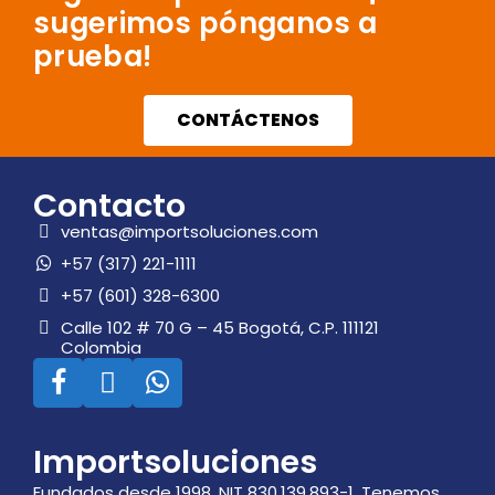
sugerimos pónganos a
prueba!
CONTÁCTENOS
Contacto
ventas@importsoluciones.com
+57 (317) 221-1111
+57 (601) 328-6300
Calle 102 # 70 G – 45 Bogotá, C.P. 111121
Colombia
Importsoluciones
Fundados desde 1998, NIT 830.139.893-1. Tenemos