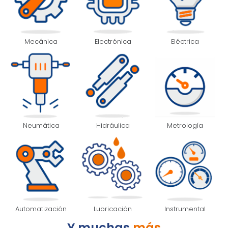
Mecánica
Electrónica
Eléctrica
Neumática
Hidráulica
Metrología
Automatización
Lubricación
Instrumental
Y muchas
más