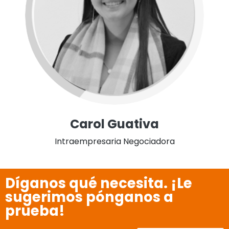
Carol Guativa
Intraempresaria Negociadora
Díganos qué necesita. ¡Le
sugerimos pónganos a
prueba!